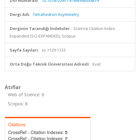
Doi Numarası:
10.1016/s0957-4166(99)00080-4
Dergi Adı:
Tetrahedron Asymmetry
Derginin Tarandığı İndeksler:
Science Citation Index
Expanded (SCI-EXPANDED), Scopus
Sayfa Sayıları:
ss.1129-1133
Orta Doğu Teknik Üniversitesi Adresli:
Evet
Atıflar
Web of Science: 6
Scopus: 8
Citations
CrossRef - Citation Indexes:
5
CrossRef - Citation Indexes:
2