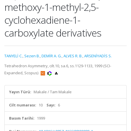
methoxy-1-methyl-2,5-
cyclohexadiene-1-
carboxylate derivatives
TANYELİ C.
,
Sezen B.
,
DEMİR A. G.
,
ALVES R. B.
,
ARSENİYADİS S.
Tetrahedron Asymmetry, cilt.10, sa.6, ss.1129-1133, 1999 (SCI-
Expanded, Scopus)
Yayın Türü:
Makale / Tam Makale
Cilt numarası:
10
Sayı:
6
Basım Tarihi:
1999