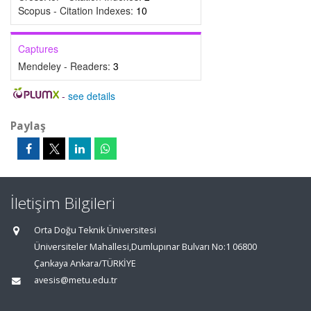
Scopus - Citation Indexes:
10
Captures
Mendeley - Readers:
3
-
see details
Paylaş
İletişim Bilgileri
Orta Doğu Teknik Üniversitesi
Üniversiteler Mahallesi,Dumlupınar Bulvarı No:1 06800
Çankaya Ankara/TÜRKİYE
avesis@metu.edu.tr