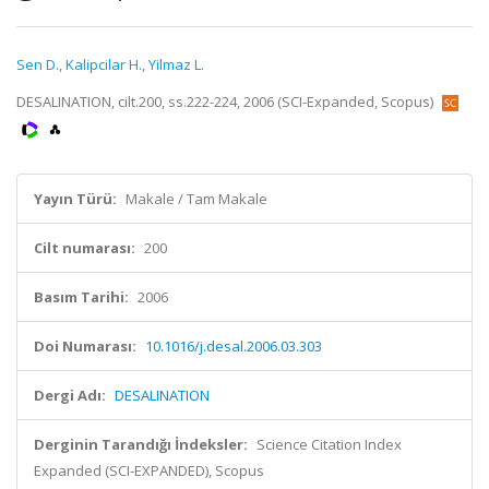
Sen D.
,
Kalipcilar H.
,
Yilmaz L.
DESALINATION, cilt.200, ss.222-224, 2006 (SCI-Expanded, Scopus)
Yayın Türü:
Makale / Tam Makale
Cilt numarası:
200
Basım Tarihi:
2006
Doi Numarası:
10.1016/j.desal.2006.03.303
Dergi Adı:
DESALINATION
Derginin Tarandığı İndeksler:
Science Citation Index
Expanded (SCI-EXPANDED), Scopus