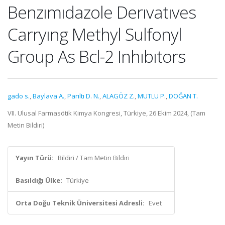
Benzımıdazole Derıvatıves
Carryıng Methyl Sulfonyl
Group As Bcl-2 Inhıbıtors
gado s.
,
Baylava A.
,
Parıltı D. N.
,
ALAGÖZ Z.
,
MUTLU P.
,
DOĞAN T.
VII. Ulusal Farmasötik Kimya Kongresi, Türkiye, 26 Ekim 2024, (Tam
Metin Bildiri)
Yayın Türü:
Bildiri / Tam Metin Bildiri
Basıldığı Ülke:
Türkiye
Orta Doğu Teknik Üniversitesi Adresli:
Evet