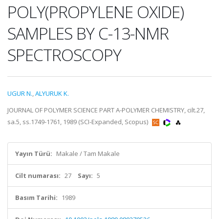
POLY(PROPYLENE OXIDE)
SAMPLES BY C-13-NMR
SPECTROSCOPY
UGUR N.
,
ALYURUK K.
JOURNAL OF POLYMER SCIENCE PART A-POLYMER CHEMISTRY, cilt.27,
sa.5, ss.1749-1761, 1989 (SCI-Expanded, Scopus)
Yayın Türü:
Makale / Tam Makale
Cilt numarası:
27
Sayı:
5
Basım Tarihi:
1989