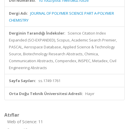
Doi Numarası:
10.1002/pola.1989.080270526
Dergi Adı:
JOURNAL OF POLYMER SCIENCE PART A-POLYMER
CHEMISTRY
Derginin Tarandığı İndeksler:
Science Citation Index
Expanded (SCI-EXPANDED), Scopus, Academic Search Premier,
PASCAL, Aerospace Database, Applied Science & Technology
Source, Biotechnology Research Abstracts, Chimica,
Communication Abstracts, Compendex, INSPEC, Metadex, Civil
Engineering Abstracts
Sayfa Sayıları:
ss.1749-1761
Orta Doğu Teknik Üniversitesi Adresli:
Hayır
Atıflar
Web of Science: 11