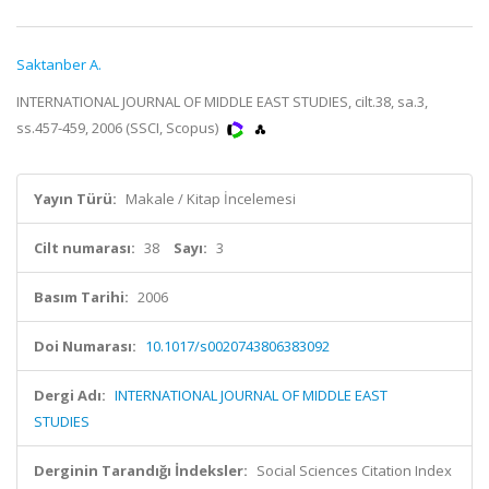
Saktanber A.
INTERNATIONAL JOURNAL OF MIDDLE EAST STUDIES, cilt.38, sa.3,
ss.457-459, 2006 (SSCI, Scopus)
Yayın Türü:
Makale / Kitap İncelemesi
Cilt numarası:
38
Sayı:
3
Basım Tarihi:
2006
Doi Numarası:
10.1017/s0020743806383092
Dergi Adı:
INTERNATIONAL JOURNAL OF MIDDLE EAST
STUDIES
Derginin Tarandığı İndeksler:
Social Sciences Citation Index