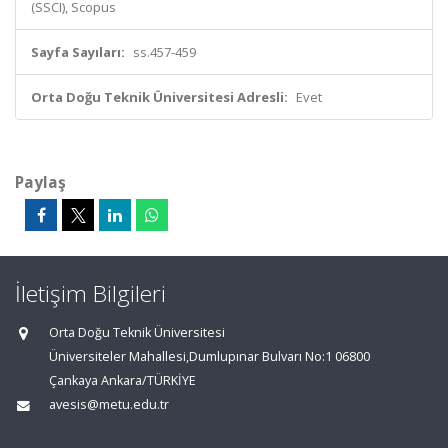
(SSCI), Scopus
Sayfa Sayıları:
ss.457-459
Orta Doğu Teknik Üniversitesi Adresli:
Evet
Paylaş
İletişim Bilgileri
Orta Doğu Teknik Üniversitesi
Üniversiteler Mahallesi,Dumlupınar Bulvarı No:1 06800
Çankaya Ankara/TÜRKİYE
avesis@metu.edu.tr