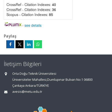
CrossRef - Citation Indexes:
40
CrossRef - Citation Indexes:
36
Scopus - Citation Indexes:
85
-
see details
Paylaş
İletişim Bilgileri
Orta Doğu Teknik Üniversitesi
Üniversiteler Mahallesi,Dumlupınar Bulvarı No:1 06800
Çankaya Ankara/TÜRKİYE
avesis@metu.edu.tr