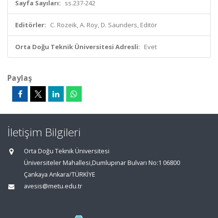
Sayfa Sayıları:
ss.237-242
Editörler:
C. Rozeik, A. Roy, D. Saunders, Editör
Orta Doğu Teknik Üniversitesi Adresli:
Evet
Paylaş
İletişim Bilgileri
Orta Doğu Teknik Üniversitesi
Üniversiteler Mahallesi,Dumlupınar Bulvarı No:1 06800
Çankaya Ankara/TÜRKİYE
avesis@metu.edu.tr