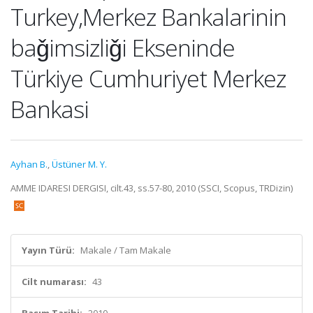
Turkey,Merkez Bankalarinin
baǧimsizliǧi Ekseninde
Türkiye Cumhuriyet Merkez
Bankasi
Ayhan B.
,
Üstüner M. Y.
AMME IDARESI DERGISI, cilt.43, ss.57-80, 2010 (SSCI, Scopus, TRDizin)
Yayın Türü:
Makale / Tam Makale
Cilt numarası:
43