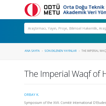
Orta Doğu Teknik 
Akademik Veri Yön
Ara
ANA SAYFA
SON EKLENEN YAYINLAR
THE IMPERIAL WAQ
The Imperial Waqf of
ORBAY K.
Symposium of the XVII. Comité International D’Etud