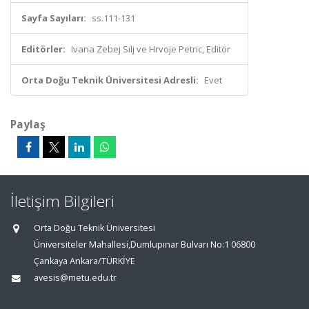
Sayfa Sayıları:
ss.111-131
Editörler:
Ivana Zebej Silj ve Hrvoje Petric, Editör
Orta Doğu Teknik Üniversitesi Adresli:
Evet
Paylaş
İletişim Bilgileri
Orta Doğu Teknik Üniversitesi
Üniversiteler Mahallesi,Dumlupınar Bulvarı No:1 06800
Çankaya Ankara/TÜRKİYE
avesis@metu.edu.tr