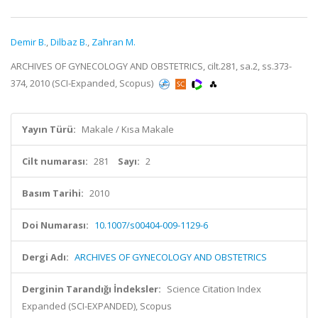
Demir B.
,
Dilbaz B.
,
Zahran M.
ARCHIVES OF GYNECOLOGY AND OBSTETRICS, cilt.281, sa.2, ss.373-
374, 2010 (SCI-Expanded, Scopus)
Yayın Türü:
Makale / Kısa Makale
Cilt numarası:
281
Sayı:
2
Basım Tarihi:
2010
Doi Numarası:
10.1007/s00404-009-1129-6
Dergi Adı:
ARCHIVES OF GYNECOLOGY AND OBSTETRICS
Derginin Tarandığı İndeksler:
Science Citation Index
Expanded (SCI-EXPANDED), Scopus