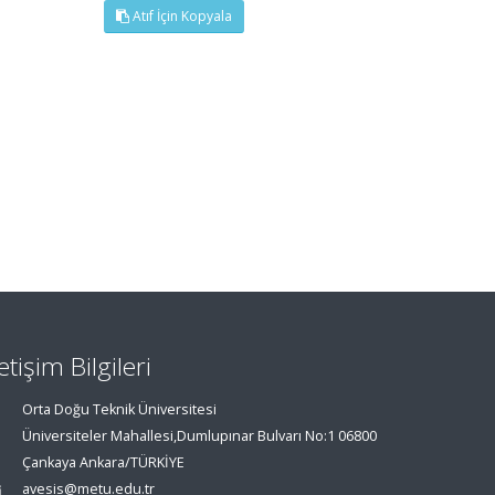
Atıf İçin Kopyala
letişim Bilgileri
Orta Doğu Teknik Üniversitesi
Üniversiteler Mahallesi,Dumlupınar Bulvarı No:1 06800
Çankaya Ankara/TÜRKİYE
avesis@metu.edu.tr