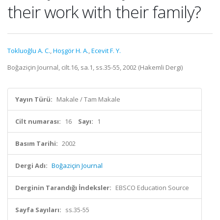
their work with their family?
Tokluoğlu A. C.
,
Hoşgör H. A.
,
Ecevit F. Y.
Boğaziçin Journal, cilt.16, sa.1, ss.35-55, 2002 (Hakemli Dergi)
Yayın Türü:
Makale / Tam Makale
Cilt numarası:
16
Sayı:
1
Basım Tarihi:
2002
Dergi Adı:
Boğaziçin Journal
Derginin Tarandığı İndeksler:
EBSCO Education Source
Sayfa Sayıları:
ss.35-55