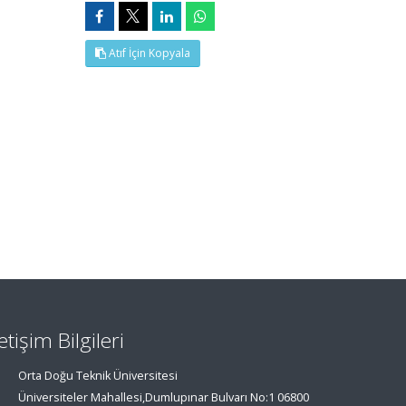
Atıf İçin Kopyala
letişim Bilgileri
Orta Doğu Teknik Üniversitesi
Üniversiteler Mahallesi,Dumlupınar Bulvarı No:1 06800