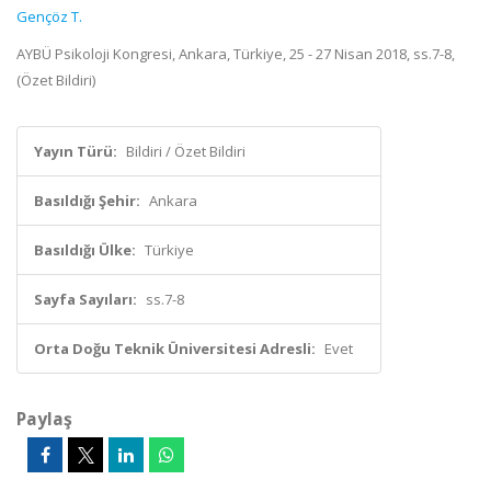
Gençöz T.
AYBÜ Psikoloji Kongresi, Ankara, Türkiye, 25 - 27 Nisan 2018, ss.7-8,
(Özet Bildiri)
Yayın Türü:
Bildiri / Özet Bildiri
Basıldığı Şehir:
Ankara
Basıldığı Ülke:
Türkiye
Sayfa Sayıları:
ss.7-8
Orta Doğu Teknik Üniversitesi Adresli:
Evet
Paylaş