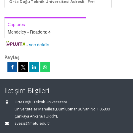
Orta Doğu Teknik Üniversitesi Adresli:
Evet
Captures
Mendeley - Readers:
4
-
see details
Paylaş
İletişim Bilgileri
Orta Doğu Teknik Üniversitesi
Üniversiteler Mahallesi,Dumlupınar Bulvarı No:1 06800
Çankaya Ankara/TÜRKİYE
avesis@metu.edu.tr