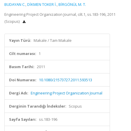
BUDAYAN C.
,
DİKMEN TOKER İ.
,
BİRGÖNÜL M. T.
Engineering Project Organization Journal, cilt.1, ss.183-196, 2011
(Scopus)
Yayın Türü:
Makale / Tam Makale
Cilt numarası:
1
Basım Tarihi:
2011
Doi Numarası:
10.1080/21573727.2011.593513
Dergi Adı:
Engineering Project Organization Journal
Derginin Tarandığı İndeksler:
Scopus
Sayfa Sayıları:
ss.183-196