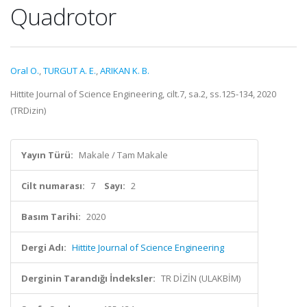
Quadrotor
Oral O.
,
TURGUT A. E.
,
ARIKAN K. B.
Hittite Journal of Science Engineering, cilt.7, sa.2, ss.125-134, 2020
(TRDizin)
Yayın Türü:
Makale / Tam Makale
Cilt numarası:
7
Sayı:
2
Basım Tarihi:
2020
Dergi Adı:
Hittite Journal of Science Engineering
Derginin Tarandığı İndeksler:
TR DİZİN (ULAKBİM)