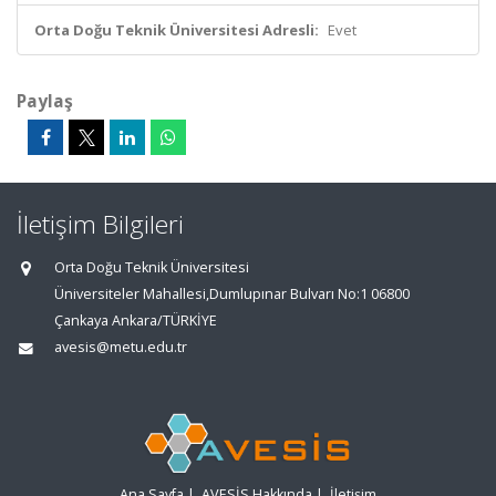
Orta Doğu Teknik Üniversitesi Adresli:
Evet
Paylaş
İletişim Bilgileri
Orta Doğu Teknik Üniversitesi
Üniversiteler Mahallesi,Dumlupınar Bulvarı No:1 06800
Çankaya Ankara/TÜRKİYE
avesis@metu.edu.tr
Ana Sayfa
|
AVESİS Hakkında
|
İletişim