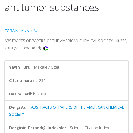
antitumor substances
ZORA M.
,
Kivrak A.
ABSTRACTS OF PAPERS OF THE AMERICAN CHEMICAL SOCIETY, cilt.239,
2010 (SCI-Expanded)
Yayın Türü:
Makale / Özet
Cilt numarası:
239
Basım Tarihi:
2010
Dergi Adı:
ABSTRACTS OF PAPERS OF THE AMERICAN CHEMICAL
SOCIETY
Derginin Tarandığı İndeksler:
Science Citation Index