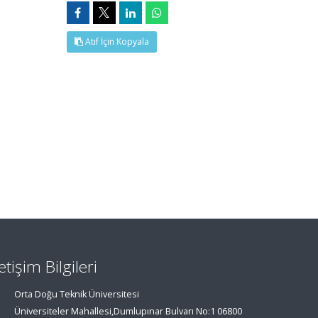
Atıf İçin Kopyala
letişim Bilgileri
Orta Doğu Teknik Üniversitesi
Üniversiteler Mahallesi,Dumlupınar Bulvarı No:1 06800