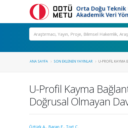
Orta Doğu Teknik 
Akademik Veri Yön
Ara
ANA SAYFA
SON EKLENEN YAYINLAR
U-PROFIL KAYMA B
U-Profil Kayma Bağlantı
Doğrusal Olmayan Davra
Öztürk A.
,
Baran E.
,
Tort C.