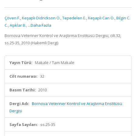
Çöven F.
,
Keşaplı Didrickson Ö.
,
Tepedelen E.
,
Keşaplı Can Ö.
,
Bilgin C.
C.
,
Aşıklar B.
,
...Daha Fazla
Bornova Veteriner Kontrol ve Araştırma Enstitüsü Dergisi, cilt.32,
ss.25-35, 2010 (Hakemli Dergi)
Yayın Türü:
Makale / Tam Makale
Cilt numarası:
32
Basım Tarihi:
2010
Dergi Adı:
Bornova Veteriner Kontrol ve Araştırma Enstitüsü
Dergisi
Sayfa Sayıları:
ss.25-35