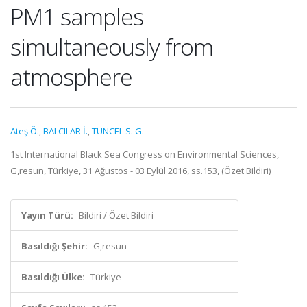
PM1 samples
simultaneously from
atmosphere
Ateş Ö.
,
BALCILAR İ.
,
TUNCEL S. G.
1st International Black Sea Congress on Environmental Sciences,
G,resun, Türkiye, 31 Ağustos - 03 Eylül 2016, ss.153, (Özet Bildiri)
Yayın Türü:
Bildiri / Özet Bildiri
Basıldığı Şehir:
G,resun
Basıldığı Ülke:
Türkiye