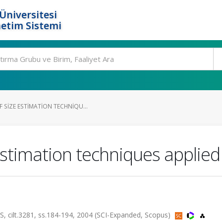
Üniversitesi
etim Sistemi
 SIZE ESTIMATION TECHNIQU...
timation techniques applied ea
t.3281, ss.184-194, 2004 (SCI-Expanded, Scopus)