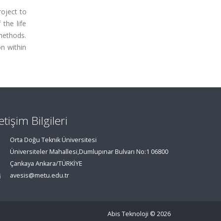
roject to
the life
 methods.
on within
letişim Bilgileri
Orta Doğu Teknik Üniversitesi
Üniversiteler Mahallesi,Dumlupınar Bulvarı No:1 06800
Çankaya Ankara/TÜRKİYE
avesis@metu.edu.tr
Abis Teknoloji
© 2026