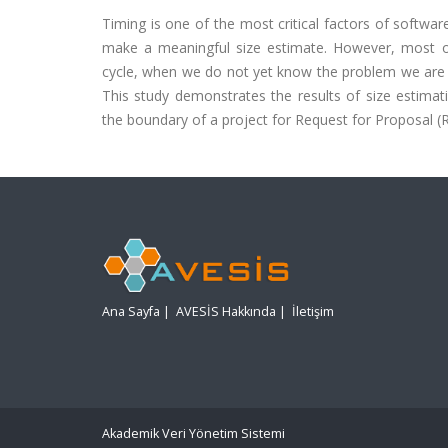
Timing is one of the most critical factors of softwa
make a meaningful size estimate. However, most of
cycle, when we do not yet know the problem we are go
This study demonstrates the results of size estimati
the boundary of a project for Request for Proposal (
Ana Sayfa
|
AVESİS Hakkında
|
İletişim
Akademik Veri Yönetim Sistemi