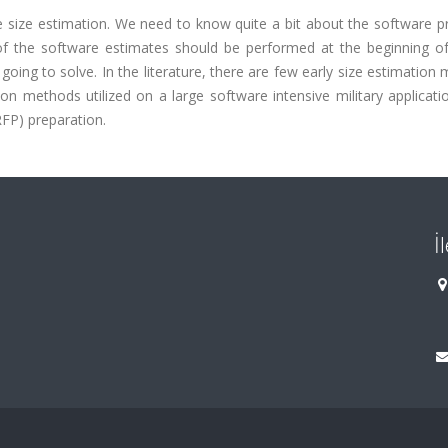
re size estimation. We need to know quite a bit about the software p
 the software estimates should be performed at the beginning of 
ing to solve. In the literature, there are few early size estimation
on methods utilized on a large software intensive military applicati
RFP) preparation.
İ