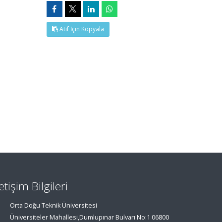
Atıf İçin Kopyala
letişim Bilgileri
Orta Doğu Teknik Üniversitesi
Üniversiteler Mahallesi,Dumlupınar Bulvarı No:1 06800