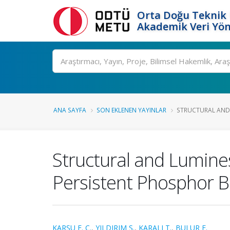
Orta Doğu Teknik 
Akademik Veri Yön
Ara
ANA SAYFA
SON EKLENEN YAYINLAR
STRUCTURAL AND 
Structural and Lumine
Persistent Phosphor B
KARSU E. C.
,
YILDIRIM S.
,
KARALI T.
,
BULUR E.