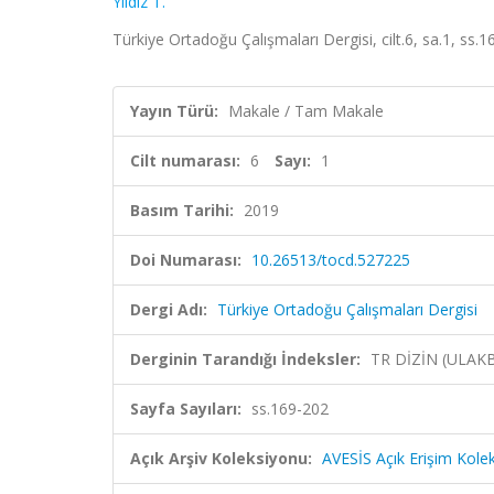
Yıldız T.
Türkiye Ortadoğu Çalışmaları Dergisi, cilt.6, sa.1, ss
Yayın Türü:
Makale / Tam Makale
Cilt numarası:
6
Sayı:
1
Basım Tarihi:
2019
Doi Numarası:
10.26513/tocd.527225
Dergi Adı:
Türkiye Ortadoğu Çalışmaları Dergisi
Derginin Tarandığı İndeksler:
TR DİZİN (ULAK
Sayfa Sayıları:
ss.169-202
Açık Arşiv Koleksiyonu:
AVESİS Açık Erişim Kole