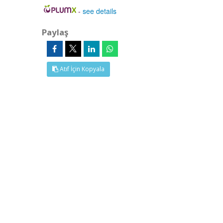
-
see details
Paylaş
Atıf İçin Kopyala