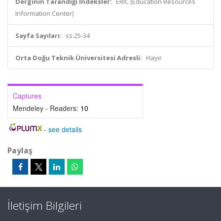
Derginin Tarandığı İndeksler:
ERIC (Education Resources
Information Center)
Sayfa Sayıları:
ss.25-34
Orta Doğu Teknik Üniversitesi Adresli:
Hayır
Captures
Mendeley - Readers:
10
-
see details
Paylaş
İletişim Bilgileri