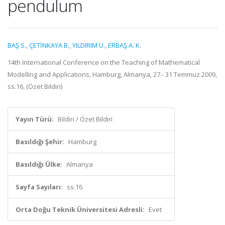
pendulum
BAŞ S.
,
ÇETİNKAYA B.
,
YILDIRIM U.
,
ERBAŞ A. K.
14th International Conference on the Teaching of Mathematical
Modelling and Applications, Hamburg, Almanya, 27 - 31 Temmuz 2009,
ss.16, (Özet Bildiri)
Yayın Türü:
Bildiri / Özet Bildiri
Basıldığı Şehir:
Hamburg
Basıldığı Ülke:
Almanya
Sayfa Sayıları:
ss.16
Orta Doğu Teknik Üniversitesi Adresli:
Evet