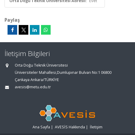
Orta Doğu Teknik Üniversitesi Adresli:
Evet
Paylaş
İletişim Bilgileri
Orta Doğu Teknik Üniversitesi
Üniversiteler Mahallesi,Dumlupınar Bulvarı No:1 06800
Çankaya Ankara/TÜRKİYE
avesis@metu.edu.tr
Ana Sayfa
|
AVESİS Hakkında
|
İletişim