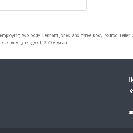
 employing two-body Lennard-Jones and three-body Axilrod-Teller p
total energy range of -2.70 epsilon
İ