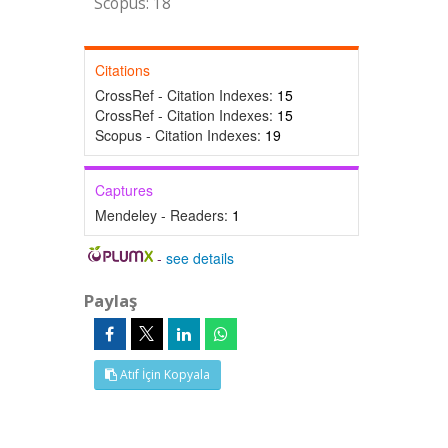
Scopus: 18
Citations
CrossRef - Citation Indexes:
15
CrossRef - Citation Indexes:
15
Scopus - Citation Indexes:
19
Captures
Mendeley - Readers:
1
-
see details
Paylaş
Atıf İçin Kopyala