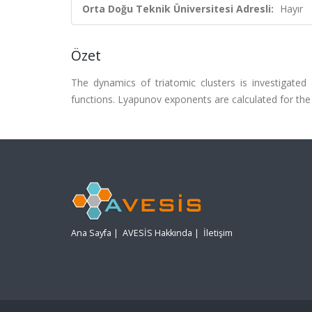
Orta Doğu Teknik Üniversitesi Adresli:
Hayır
Özet
The dynamics of triatomic clusters is investigated
functions. Lyapunov exponents are calculated for the 
Ana Sayfa
|
AVESİS Hakkında
|
İletişim