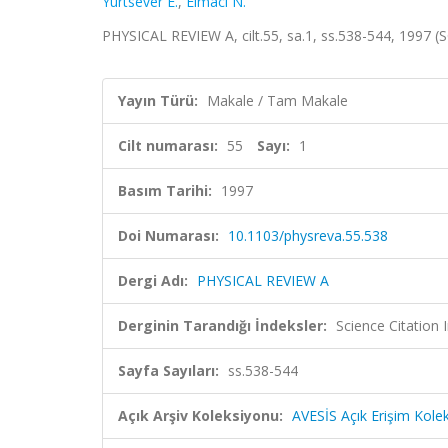
Yurtsever E.
,
Elmaci N.
PHYSICAL REVIEW A, cilt.55, sa.1, ss.538-544, 1997 
Yayın Türü:
Makale / Tam Makale
Cilt numarası:
55
Sayı:
1
Basım Tarihi:
1997
Doi Numarası:
10.1103/physreva.55.538
Dergi Adı:
PHYSICAL REVIEW A
Derginin Tarandığı İndeksler:
Science Citation
Sayfa Sayıları:
ss.538-544
Açık Arşiv Koleksiyonu:
AVESİS Açık Erişim Kole