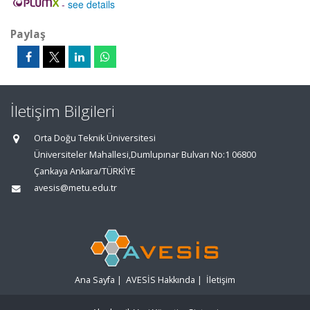
-
see details
Paylaş
İletişim Bilgileri
Orta Doğu Teknik Üniversitesi
Üniversiteler Mahallesi,Dumlupınar Bulvarı No:1 06800
Çankaya Ankara/TÜRKİYE
avesis@metu.edu.tr
Ana Sayfa
|
AVESİS Hakkında
|
İletişim