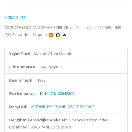
KIZILOGLU N.
ASTROPHYSICS AND SPACE SCIENCE, cilt.154, sa.2, ss.255-269, 1989
(SCI-Expanded, Scopus)
Yayın Türü:
Makale / Tam Makale
Cilt numarası:
154
Sayı:
2
Basım Tarihi:
1989
Doi Numarası:
10.1007/bf00642809
Dergi Adı:
ASTROPHYSICS AND SPACE SCIENCE
Derginin Tarandığı İndeksler:
Science Citation Index
Expanded (SCI-EXPANDED), Scopus