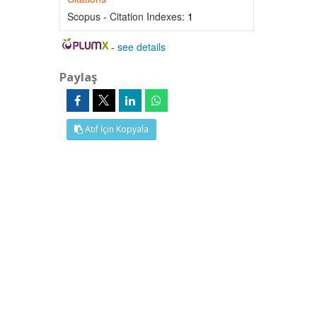
Scopus - Citation Indexes:
1
-
see details
Paylaş
Atıf İçin Kopyala