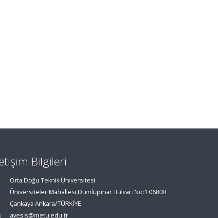
letişim Bilgileri
Orta Doğu Teknik Üniversitesi
Üniversiteler Mahallesi,Dumlupınar Bulvarı No:1 06800
Çankaya Ankara/TÜRKİYE
avesis@metu.edu.tr