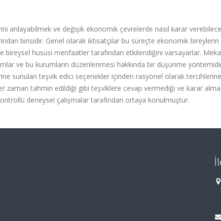
erini anlayabilmek ve değişik ekonomik çevrelerde nasıl karar verebilece
n birisidir. Genel olarak iktisatçılar bu süreçte ekonomik bireylerin is
ece bireysel hususi menfaatler tarafından etkilendiğini varsayarlar. Me
rumlar ve bu kurumların düzenlenmesi hakkında bir düşünme yöntemidir
ne sunulan teşvik edici seçenekler içinden rasyonel olarak tercihlerin
 her zaman tahmin edildiği gibi teşviklere cevap vermediği ve karar alma
an kontrollü deneysel çalışmalar tarafından ortaya konulmuştur.
İ