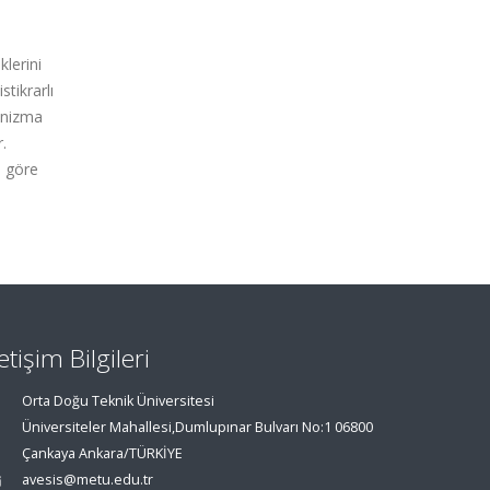
klerini
tikrarlı
kanizma
.
e göre
letişim Bilgileri
Orta Doğu Teknik Üniversitesi
Üniversiteler Mahallesi,Dumlupınar Bulvarı No:1 06800
Çankaya Ankara/TÜRKİYE
avesis@metu.edu.tr