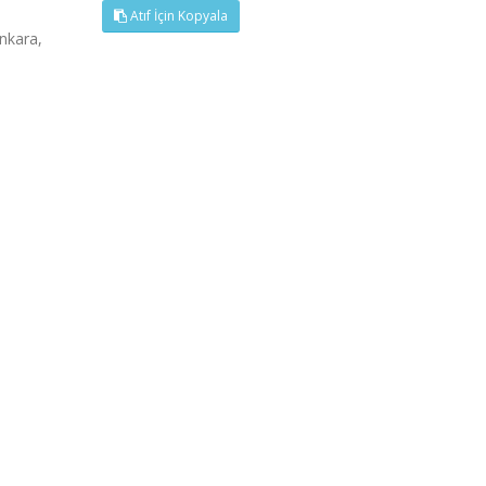
Atıf İçin Kopyala
nkara,