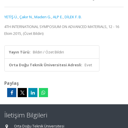
YETİŞ Ü.
,
Çakır N.
,
Maden G.
,
ALP E.
,
DİLEK F. B.
4TH INTERNATIONAL SYMPOSIUM ON ADVANCED MATERIALS, 12 - 16
Ekim 2015, (Özet Bildiri)
Yayın Türü:
Bildiri / Özet Bildiri
Orta Doğu Teknik Üniversitesi Adresli:
Evet
Paylaş
İletişim Bilgileri
Orta Doğu Teknik Üniversitesi