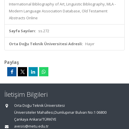
International Bibliography of Art, Linguistic Bibliography, MLA -
Modern Language Association Database, Old Testament
Abstracts Online
Sayfa Sayıları:
ss.272
Orta Doğu Teknik Üniversitesi Adresli:
Hayır
Paylaş
İletişim Bilgileri
Orta Doğu Teknik Üniversitesi
Üniversiteler Mahallesi,Dumlupınar Bulvarı No:1 06800
Çankaya Ankara/TÜRKİYE
avesis@metu.edu.tr