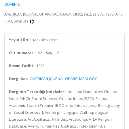
GUVEN S.
AMERICAN JOURNAL OF ARCHAEOLOGY, cilt.92, sa.2, ss.272, 1988 (AHCI,
SSCI, Scopus)
Yayın Türü:
Makale / Özet
Cilt numarası:
92
Sayı:
2
Basım Tarihi:
1988
Dergi Adı:
AMERICAN JOURNAL OF ARCHAEOLOGY
Derginin Tarandığı İndeksler:
Arts and Humanities Citation
Index (AHCI), Social Sciences Citation Index (SSCI), Scopus,
Academic Search Premier, IBZ Online, International Bibliography
of Social Sciences, L'Année philologique, Anthropological
Literature, Art Abstracts, Art Index, Art Source, ATLA Religion
Database, Avery, Humanities Abstracts, Index Islamicus,