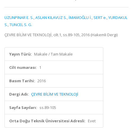
UZUNPINAR E. S.
,
ASLAN KILAVUZ S.
,
İMAMOĞLU İ.
,
SERT e.
,
YURDAKUL
S.
,
TUNCEL S. G.
ÇEVRE BİLİM VE TEKNOLOJİ, cilt.1, ss.89-105, 2016 (Hakemli Dergi)
Yayın Türü:
Makale / Tam Makale
Cilt numarası:
1
Basım Tarihi:
2016
Dergi Adı:
ÇEVRE BİLİM VE TEKNOLOJİ
Sayfa Sayıları:
ss.89-105
Orta Doğu Teknik Üniversitesi Adresli:
Evet