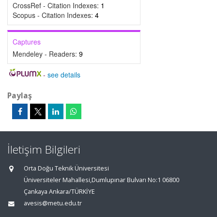
CrossRef - Citation Indexes:
1
Scopus - Citation Indexes:
4
Captures
Mendeley - Readers:
9
-
see details
Paylaş
İletişim Bilgileri
Orta Doğu Teknik Üniversitesi
Üniversiteler Mahallesi,Dumlupınar Bulvarı No:1 06800
Çankaya Ankara/TÜRKİYE
avesis@metu.edu.tr