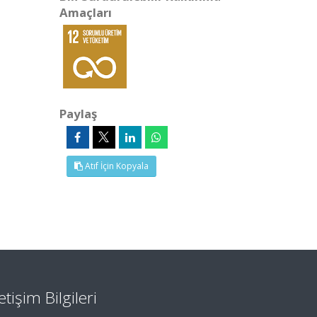
Amaçları
Paylaş
Atıf İçin Kopyala
letişim Bilgileri