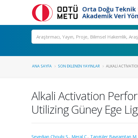
Orta Doğu Teknik 
Akademik Veri Yön
Ara
ANA SAYFA
SON EKLENEN YAYINLAR
ALKALI ACTIVATIO
Alkali Activation Perf
Utilizing Güney Ege Li
Seyedian Choubi S.
,
Meral Ç.
,
Tangüler Bayramtan M.