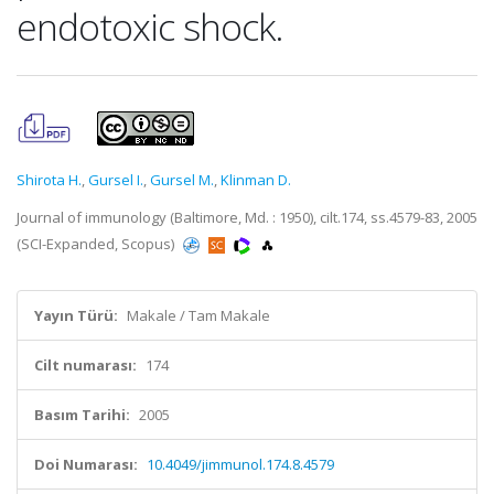
endotoxic shock.
Shirota H.
,
Gursel I.
,
Gursel M.
,
Klinman D.
Journal of immunology (Baltimore, Md. : 1950), cilt.174, ss.4579-83, 2005
(SCI-Expanded, Scopus)
Yayın Türü:
Makale / Tam Makale
Cilt numarası:
174
Basım Tarihi:
2005
Doi Numarası:
10.4049/jimmunol.174.8.4579