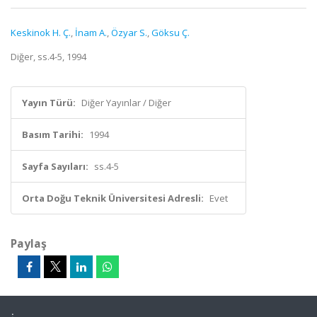
Keskinok H. Ç.
,
İnam A.
,
Özyar S.
,
Göksu Ç.
Diğer, ss.4-5, 1994
Yayın Türü:
Diğer Yayınlar / Diğer
Basım Tarihi:
1994
Sayfa Sayıları:
ss.4-5
Orta Doğu Teknik Üniversitesi Adresli:
Evet
Paylaş