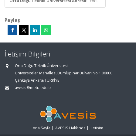
Orta Doğu Teknik Üniversitesi Adresli:
Evet
Paylaş
İletişim Bilgileri
Orta Doğu Teknik Üniversitesi
Üniversiteler Mahallesi,Dumlupınar Bulvarı No:1 06800
Çankaya Ankara/TÜRKİYE
avesis@metu.edu.tr
Ana Sayfa
|
AVESİS Hakkında
|
İletişim