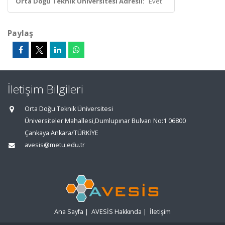
Orta Doğu Teknik Üniversitesi Adresli:
Evet
Paylaş
İletişim Bilgileri
Orta Doğu Teknik Üniversitesi
Üniversiteler Mahallesi,Dumlupınar Bulvarı No:1 06800
Çankaya Ankara/TÜRKİYE
avesis@metu.edu.tr
Ana Sayfa
|
AVESİS Hakkında
|
İletişim