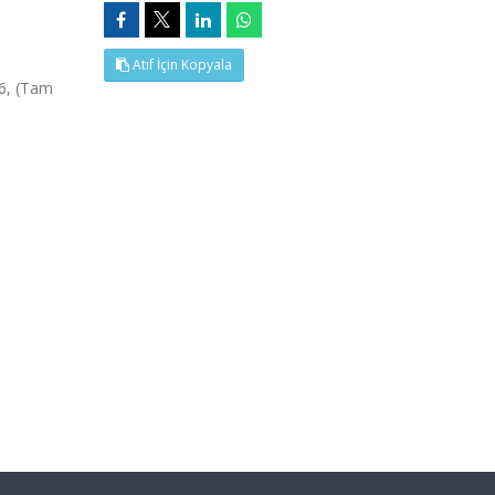
Atıf İçin Kopyala
6, (Tam