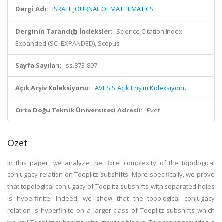
Dergi Adı:
ISRAEL JOURNAL OF MATHEMATICS
Derginin Tarandığı İndeksler:
Science Citation Index
Expanded (SCI-EXPANDED), Scopus
Sayfa Sayıları:
ss.873-897
Açık Arşiv Koleksiyonu:
AVESİS Açık Erişim Koleksiyonu
Orta Doğu Teknik Üniversitesi Adresli:
Evet
Özet
In this paper, we analyze the Borel complexity of the topological
conjugacy relation on Toeplitz subshifts. More specifically, we prove
that topological conjugacy of Toeplitz subshifts with separated holes
is hyperfinite. Indeed, we show that the topological conjugacy
relation is hyperfinite on a larger class of Toeplitz subshifts which