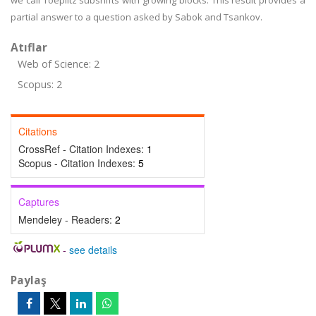
we call Toeplitz subshifts with growing blocks. This result provides a
partial answer to a question asked by Sabok and Tsankov.
Atıflar
Web of Science: 2
Scopus: 2
Citations
CrossRef - Citation Indexes:
1
Scopus - Citation Indexes:
5
Captures
Mendeley - Readers:
2
-
see details
Paylaş