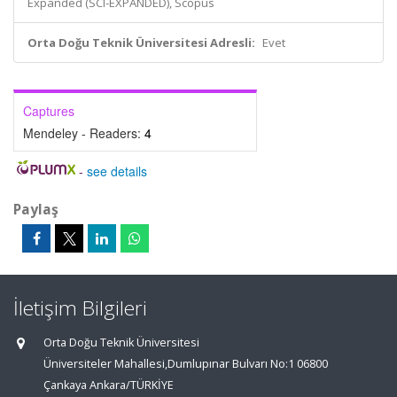
Expanded (SCI-EXPANDED), Scopus
Orta Doğu Teknik Üniversitesi Adresli:
Evet
Captures
Mendeley - Readers:
4
-
see details
Paylaş
İletişim Bilgileri
Orta Doğu Teknik Üniversitesi
Üniversiteler Mahallesi,Dumlupınar Bulvarı No:1 06800
Çankaya Ankara/TÜRKİYE