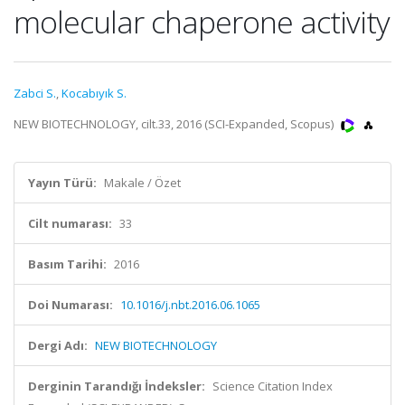
molecular chaperone activity
Zabci S.
,
Kocabıyık S.
NEW BIOTECHNOLOGY, cilt.33, 2016 (SCI-Expanded, Scopus)
Yayın Türü:
Makale / Özet
Cilt numarası:
33
Basım Tarihi:
2016
Doi Numarası:
10.1016/j.nbt.2016.06.1065
Dergi Adı:
NEW BIOTECHNOLOGY
Derginin Tarandığı İndeksler:
Science Citation Index