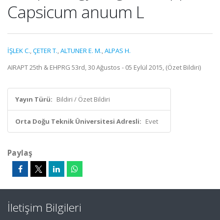
Capsicum anuum L
İŞLEK C.
,
ÇETER T.
,
ALTUNER E. M.
,
ALPAS H.
AIRAPT 25th & EHPRG 53rd, 30 Ağustos - 05 Eylül 2015, (Özet Bildiri)
Yayın Türü:
Bildiri / Özet Bildiri
Orta Doğu Teknik Üniversitesi Adresli:
Evet
Paylaş
İletişim Bilgileri