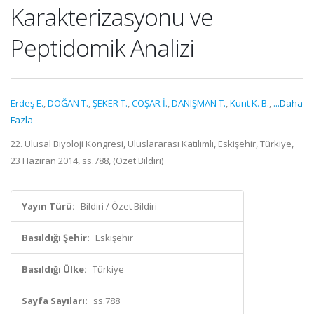
Karakterizasyonu ve
Peptidomik Analizi
Erdeş E.
,
DOĞAN T.
,
ŞEKER T.
,
COŞAR İ.
,
DANIŞMAN T.
,
Kunt K. B.
,
...Daha
Fazla
22. Ulusal Biyoloji Kongresi, Uluslararası Katılımlı, Eskişehir, Türkiye,
23 Haziran 2014, ss.788, (Özet Bildiri)
Yayın Türü:
Bildiri / Özet Bildiri
Basıldığı Şehir:
Eskişehir
Basıldığı Ülke:
Türkiye
Sayfa Sayıları:
ss.788