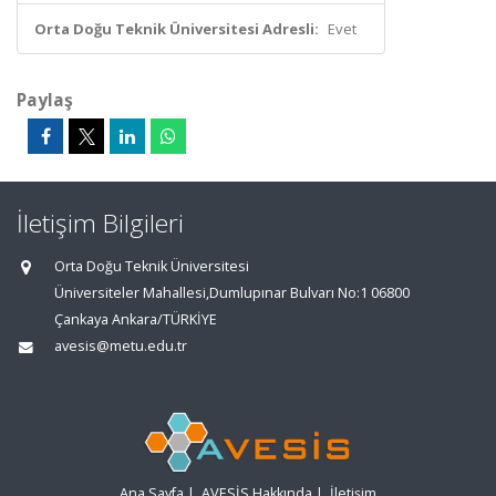
Orta Doğu Teknik Üniversitesi Adresli:
Evet
Paylaş
İletişim Bilgileri
Orta Doğu Teknik Üniversitesi
Üniversiteler Mahallesi,Dumlupınar Bulvarı No:1 06800
Çankaya Ankara/TÜRKİYE
avesis@metu.edu.tr
Ana Sayfa
|
AVESİS Hakkında
|
İletişim