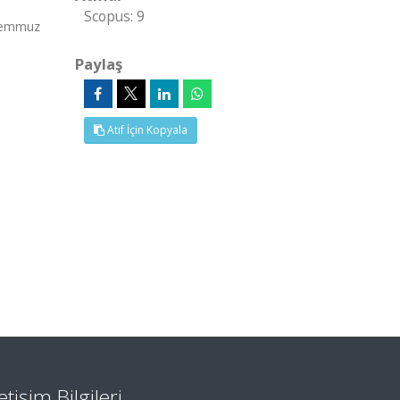
Scopus: 9
 Temmuz
Paylaş
Atıf İçin Kopyala
letişim Bilgileri