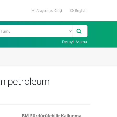
Araştırmacı Girişi
English
Detaylı Arama
om petroleum
BM Sürdürülebilir Kalkınma