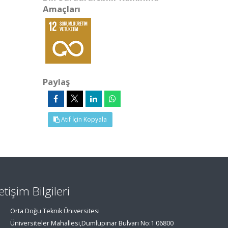
Amaçları
Paylaş
Atıf İçin Kopyala
letişim Bilgileri
Orta Doğu Teknik Üniversitesi
Üniversiteler Mahallesi,Dumlupınar Bulvarı No:1 06800