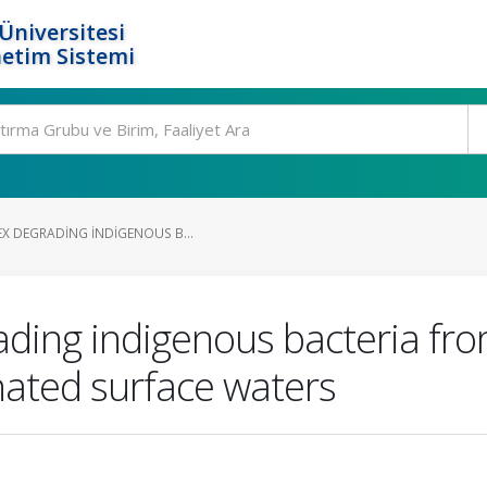
Üniversitesi
etim Sistemi
EX DEGRADING INDIGENOUS B...
rading indigenous bacteria fr
ated surface waters