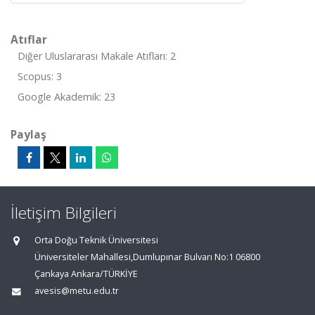
Atıflar
Diğer Uluslararası Makale Atıfları: 2
Scopus: 3
Google Akademik: 23
Paylaş
İletişim Bilgileri
Orta Doğu Teknik Üniversitesi
Üniversiteler Mahallesi,Dumlupınar Bulvarı No:1 06800
Çankaya Ankara/TÜRKİYE
avesis@metu.edu.tr